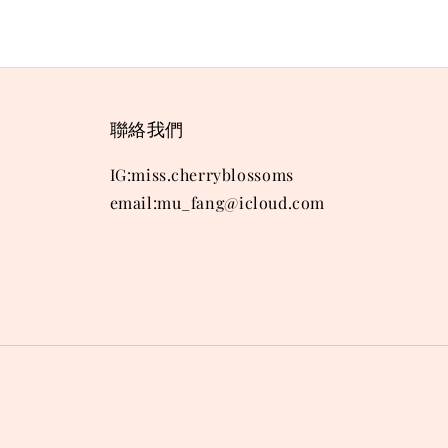
聯絡我們
IG:miss.cherryblossoms
email:mu_fang@icloud.com